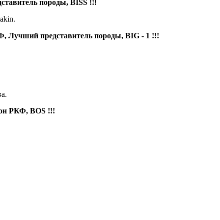
тавитель породы, BISS !!!
kin.
 Лучший представитель породы, BIG - 1 !!!
а.
н РКФ, BOS !!!