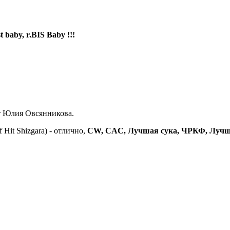
t baby, r.BIS Baby !!!
 Юлия Овсянникова.
f Hit Shizgara) - отлично,
CW, CAC, Лучшая сука, ЧРКФ, Лучши