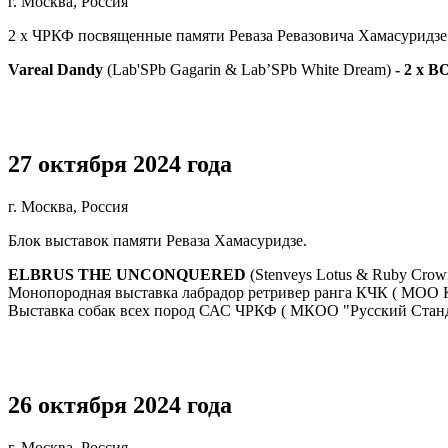
г. Москва, Россия
2 x ЧРКФ посвященные памяти Реваза Ревазовича Хамасуридзе п
Vareal Dandy
(Lab'SPb Gagarin & Lab’SPb White Dream)
- 2 x BO
27 октября 2024 года
г. Москва, Россия
Блок выставок памяти Реваза Хамасуридзе.
ELBRUS THE UNCONQUERED
(Stenveys Lotus & Ruby Crow
Монопородная выставка лабрадор ретривер ранга КЧК ( МОО К
Выставка собак всех пород САС ЧРКФ ( МКОО "Русский Стандарт
26 октября 2024 года
г. Москва, Россия