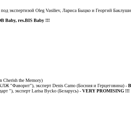
од экспертизой Oleg Vasiliev, Лариса Быцко и Георгий Баклушин
B Baby, res.BIS Baby !!!
n Cherish the Memory)
ЛЖ "Фаворит"), эксперт Denis Camo (Босния и Герцеговина) -
B
 "), эксперт Larisa Bycko (Беларусь) -
VERY PROMISING !!!