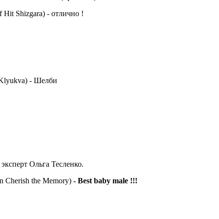
 Hit Shizgara) - отлично !
 Klyukva) - Шелби
эксперт Ольга Тесленко.
n Cherish the Memory)
- Best baby male !!!