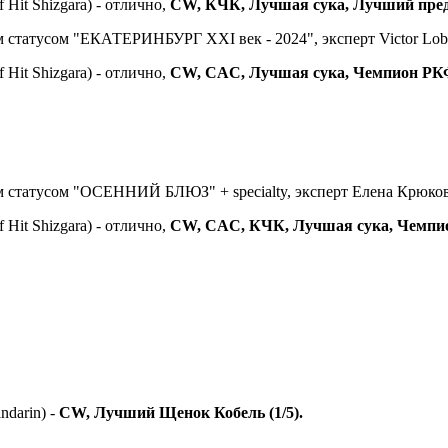
f Hit Shizgara) - отлично,
CW, КЧК, Лучшая сука, Лучший предс
атусом "ЕКАТЕРИНБУРГ XXI век - 2024", эксперт Victor Loba
f Hit Shizgara) - отлично,
CW, CAC, Лучшая сука, Чемпион РКФ,
татусом "ОСЕННИЙ БЛЮЗ" + specialty, эксперт Елена Крюков
f Hit Shizgara) - отлично,
CW, CAC, КЧК, Лучшая сука, Чемпио
ndarin) -
CW, Лучший Щенок Кобель (1/5).