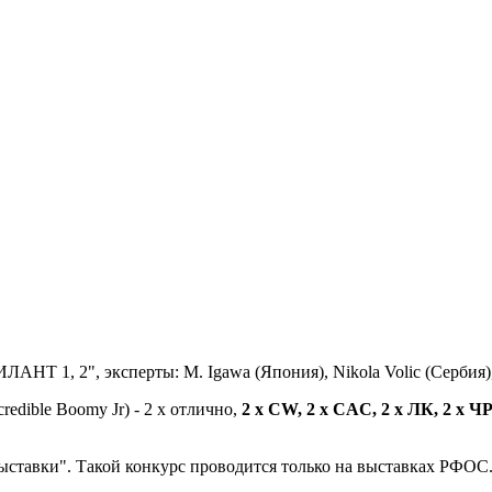
АНТ 1, 2", эксперты: M. Igawa (Япония), Nikola Volic (Сербия
credible Boomy Jr) - 2 х отлично,
2 х CW, 2 х CAC, 2 х ЛК, 2 х 
ыставки". Такой конкурс проводится только на выставках РФОС.