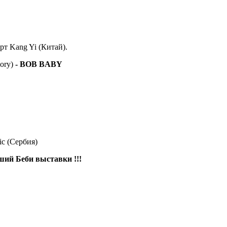
т Kang Yi (Китай).
ory)
- BOB BABY
ic (Сербия)
ший Беби выставки !!!