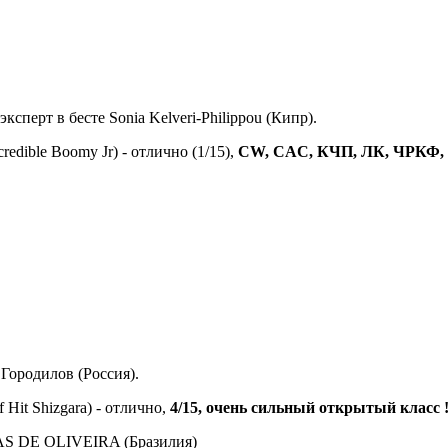
перт в бесте Sonia Kelveri-Philippou (Кипр).
credible Boomy Jr) - отлично (1/15),
CW, CAC, КЧП, ЛК, ЧРКФ, BOB
Городилов (Россия).
f Hit Shizgara) - отлично,
4/15, очень сильный открытый класс !
AS DE OLIVEIRA (Бразилия)