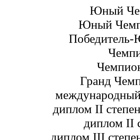
Юный Че
Юный Чемп
Победитель-
Чемпи
Чемпион
Гранд Чемп
международный 
диплом II степен
диплом II 
диплом III степе