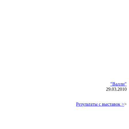
"Валли"
29
.0
3
.2010
Результаты с выставок >
>