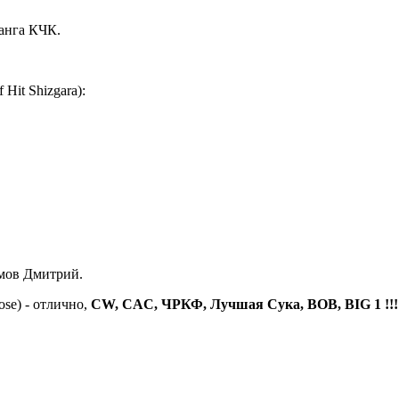
ранга КЧК.
 Hit Shizgara):
мов Дмитрий.
ose) - отлично,
CW, CAC, ЧРКФ, Лучшая Сука, BOB, BIG 1 !!!