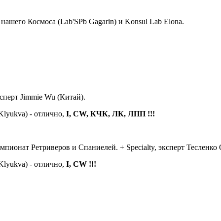
нашего Космоса (Lab'SPb Gagarin) и Konsul Lab Elona.
сперт Jimmie Wu (Китай).
Klyukva) - отлично,
I, CW, КЧК, ЛК, ЛПП !!!
ионат Ретриверов и Спаниелей. + Specialty, эксперт Тесленко О
Klyukva) - отлично,
I, CW !!!