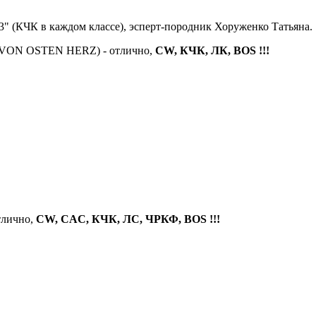
" (КЧК в каждом классе), эсперт-породник Хоруженко Татьяна.
dy VON OSTEN HERZ) - отлично,
CW, КЧК, ЛК, ВОS !!!
отлично,
CW, CAC, КЧК, ЛС, ЧРКФ, BOS !!!