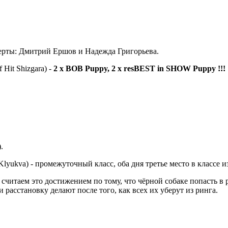
перты: Дмитрий Ершов и Надежда Григорьева.
 Hit Shizgara) -
2 х BOB Puppy, 2 х resBEST in SHOW Puppy !!!
.
Klyukva) - промежуточный класс, оба дня третье место в классе из
считаем это достижением по тому, что чёрной собаке попасть в р
расстановку делают после того, как всех их уберут из ринга.